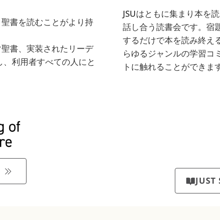
。
JSUはともに集まり本を
、聖書を読むことがより持
話し合う読書会です。宿
するだけで本を読み終え
マ聖書、実装されたリーデ
らゆるジャンルの学習コ
し、利用者すべての人にと
トに触れることができま
S
JUS